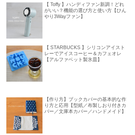
【 Toffy 】ハンディファン新調！どれ
がいい？機能の選び方と使い方【ひん
やり3Wayファン】
【 STARBUCKS 】シリコンアイスト
レーでアイスコーヒー＆カフェオレ
【アルファベット製氷皿】
【作り方】ブックカバーの基本的な作
り方と応用【型紙／布製しおり付きカ
バー／文庫本カバー／ハンドメイド】