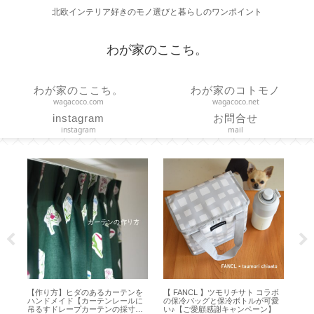
北欧インテリア好きのモノ選びと暮らしのワンポイント
わが家のここち。
わが家のここち。
わが家のコトモノ
wagacoco.com
wagacoco.net
instagram
お問合せ
instagram
mail
ア
【作り方】ヒダのあるカーテンを
【 FANCL 】ツモリチサト コラボ
【 
ror
ハンドメイド【カーテンレールに
の保冷バッグと保冷ボトルが可愛
デパ
吊るすドレープカーテンの採寸・
い♪【ご愛顧感謝キャンペーン】
バッ