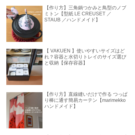
【作り方】三角鍋つかみと鳥型のノブ
ミトン【型紙 LE CREUSET ／
STAUB ／ハンドメイド】
【 VAKUEN 】使いやすいサイズはど
れ？容器と水切りトレイのサイズ選び
と収納【保存容器】
【作り方】直線縫いだけで作る つっぱ
り棒に通す簡易カーテン【marimekko
ハンドメイド】