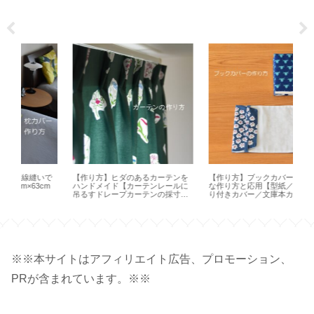
で
【作り方】ヒダのあるカーテンを
【作り方】ブックカバーの基本的
【
m
ハンドメイド【カーテンレールに
な作り方と応用【型紙／布製しお
Hap
吊るすドレープカーテンの採寸・
り付きカバー／文庫本カバー／ハ
サイズ】
ンドメイド】
※※本サイトはアフィリエイト広告、プロモーション、
PRが含まれています。※※