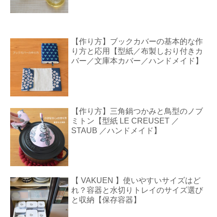
【作り方】ブックカバーの基本的な作
り方と応用【型紙／布製しおり付きカ
バー／文庫本カバー／ハンドメイド】
【作り方】三角鍋つかみと鳥型のノブ
ミトン【型紙 LE CREUSET ／
STAUB ／ハンドメイド】
【 VAKUEN 】使いやすいサイズはど
れ？容器と水切りトレイのサイズ選び
と収納【保存容器】