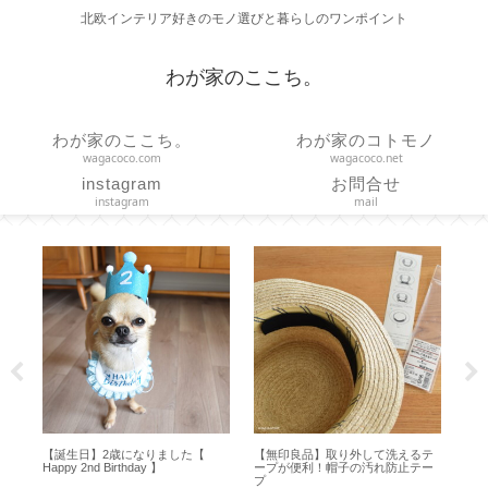
北欧インテリア好きのモノ選びと暮らしのワンポイント
わが家のここち。
わが家のここち。
わが家のコトモノ
wagacoco.com
wagacoco.net
instagram
お問合せ
instagram
mail
典キ
【誕生日】2歳になりました【
【無印良品】取り外して洗えるテ
【
70ｇ
Happy 2nd Birthday 】
ープが便利！帽子の汚れ防止テー
ノブ
プ
／ 