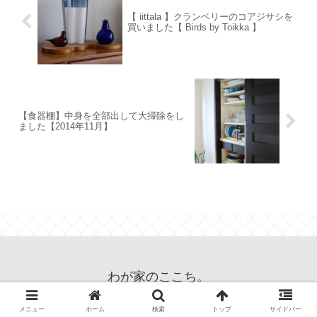
【 iittala 】クランベリーのコアジサシを
買いました【 Birds by Toikka 】
【食器棚】中身を全部出して大掃除をし
ました【2014年11月】
わが家のここち。
© 2013 わが家のここち。.
メニュー
ホーム
検索
トップ
サイドバー