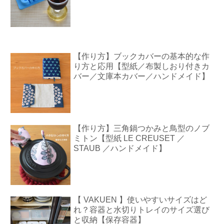
【作り方】ブックカバーの基本的な作
り方と応用【型紙／布製しおり付きカ
バー／文庫本カバー／ハンドメイド】
【作り方】三角鍋つかみと鳥型のノブ
ミトン【型紙 LE CREUSET ／
STAUB ／ハンドメイド】
【 VAKUEN 】使いやすいサイズはど
れ？容器と水切りトレイのサイズ選び
と収納【保存容器】