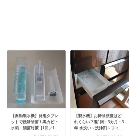
【自動製氷機】発泡タブレ
【製氷機】お掃除頻度はど
ットで洗浄除菌！黒カビ・
れくらい？週1回・3カ月・3
水垢・細菌対策【1回／1～2
年 水洗い～洗浄剤～フィル
カ月】
ター交換【冷蔵庫】