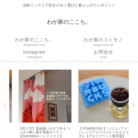
北欧インテリア好きのモノ選びと暮らしのワンポイント
わが家のここち。
わが家のここち。
わが家のコトモノ
wagacoco.com
wagacoco.net
instagram
お問合せ
instagram
mail
 つ
【 STARBUCKS 】シリコンアイス
【HARIO】水出しコーヒーの作り
【 
トレーでアイスコーヒー＆カフェ
方とお茶用ボトルとの違い【ハリ
ど
オレ【アルファベット製氷皿】
オ フィルターインボトル】
方【