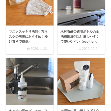
マスクスッキリ洗剤◇布マ
木村石鹸◇透明ボトルの食
スクの洗濯におすすめ！浸
洗機用洗剤は計量しやすく
け置きで簡単♪
て使いやすい【ecofriend＋
α 食器洗い機専用洗剤粉】
2020.11.21
2020.09.24
キッチン汚れビフォー・ア
大掃除の重い腰を上げる◇