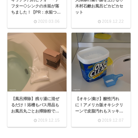
フター◇シンクの水垢が落
木村石鹸お風呂ピカピカセ
ちました！【PR：水垢つる
ット
りん】
2020.03.06
2019.12.22
【風呂掃除】残り湯に混ぜ
【オキシ漬け】酸性汚れ
るだけ！浴槽もバス用品も
に！アメリカ版オキシクリ
お風呂丸ごとお掃除粉で簡
ーンで皮脂汚れもスッキリ
単キレイ【木村石鹸】
【 OXICLEAN 】
2019.12.15
2019.12.07