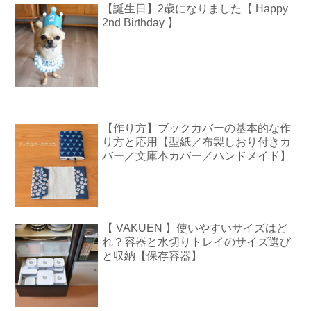
【誕生日】2歳になりました【 Happy
2nd Birthday 】
【作り方】ブックカバーの基本的な作
り方と応用【型紙／布製しおり付きカ
バー／文庫本カバー／ハンドメイド】
【 VAKUEN 】使いやすいサイズはど
れ？容器と水切りトレイのサイズ選び
と収納【保存容器】