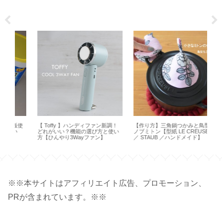
使
【 Toffy 】ハンディファン新調！
【作り方】三角鍋つかみと鳥型の
【
どれがいい？機能の選び方と使い
ノブミトン【型紙 LE CREUSET
ー
方【ひんやり3Wayファン】
／ STAUB ／ハンドメイド】
プ
※※本サイトはアフィリエイト広告、プロモーション、
PRが含まれています。※※