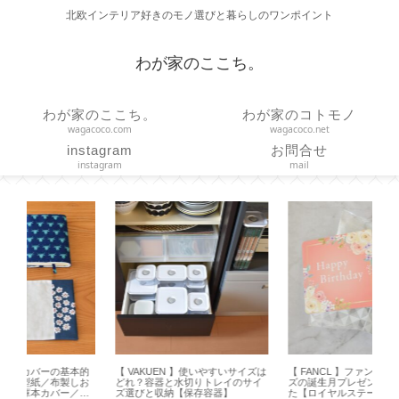
北欧インテリア好きのモノ選びと暮らしのワンポイント
わが家のここち。
わが家のここち。
わが家のコトモノ
wagacoco.com
wagacoco.net
instagram
お問合せ
instagram
mail
的
【 VAKUEN 】使いやすいサイズは
【 FANCL 】ファンケルメンバー
【 
お
どれ？容器と水切りトレイのサイ
ズの誕生月プレゼントが届きまし
ャン
ハ
ズ選びと収納【保存容器】
た【ロイヤルステージ】
】