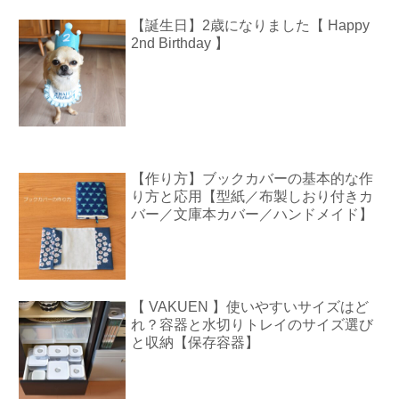
【誕生日】2歳になりました【 Happy
2nd Birthday 】
【作り方】ブックカバーの基本的な作
り方と応用【型紙／布製しおり付きカ
バー／文庫本カバー／ハンドメイド】
【 VAKUEN 】使いやすいサイズはど
れ？容器と水切りトレイのサイズ選び
と収納【保存容器】