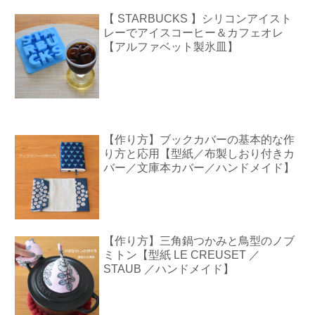
【 STARBUCKS 】シリコンアイスト
レーでアイスコーヒー＆カフェオレ
【アルファベット製氷皿】
【作り方】ブックカバーの基本的な作
り方と応用【型紙／布製しおり付きカ
バー／文庫本カバー／ハンドメイド】
【作り方】三角鍋つかみと鳥型のノブ
ミトン【型紙 LE CREUSET ／
STAUB ／ハンドメイド】