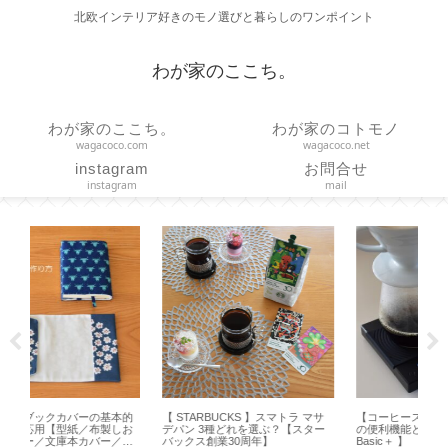
北欧インテリア好きのモノ選びと暮らしのワンポイント
わが家のここち。
わが家のここち。
わが家のコトモノ
wagacoco.com
wagacoco.net
instagram
お問合せ
instagram
mail
的
【 STARBUCKS 】スマトラ マサ
【コーヒースケール】タイムモア
【
お
デパン 3種どれを選ぶ？【スター
の便利機能と使い方【 Black Mirror
ハ
ハ
バックス創業30周年】
Basic＋ 】
吊