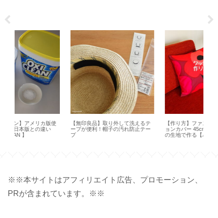
使
【無印良品】取り外して洗えるテ
【作り方】ファスナー付きクッシ
【 
ープが便利！帽子の汚れ防止テー
ョンカバー 45cm×45cm 横長一枚
ど
プ
の生地で作る【ハンドメイド】
方【
※※本サイトはアフィリエイト広告、プロモーション、
PRが含まれています。※※