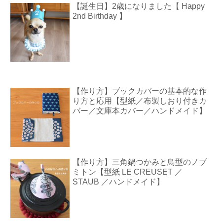
【誕生日】2歳になりました【 Happy
2nd Birthday 】
【作り方】ブックカバーの基本的な作
り方と応用【型紙／布製しおり付きカ
バー／文庫本カバー／ハンドメイド】
【作り方】三角鍋つかみと鳥型のノブ
ミトン【型紙 LE CREUSET ／
STAUB ／ハンドメイド】