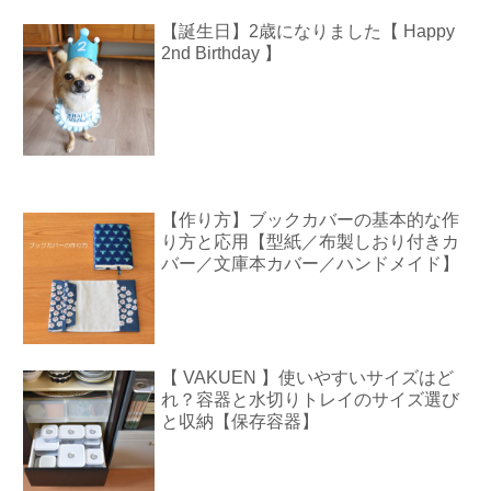
【誕生日】2歳になりました【 Happy
2nd Birthday 】
【作り方】ブックカバーの基本的な作
り方と応用【型紙／布製しおり付きカ
バー／文庫本カバー／ハンドメイド】
【 VAKUEN 】使いやすいサイズはど
れ？容器と水切りトレイのサイズ選び
と収納【保存容器】