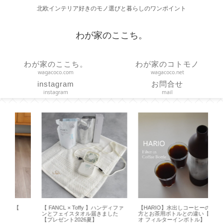
北欧インテリア好きのモノ選びと暮らしのワンポイント
わが家のここち。
わが家のここち。
わが家のコトモノ
wagacoco.com
wagacoco.net
instagram
お問合せ
instagram
mail
【 FANCL × Toffy 】ハンディファ
【HARIO】水出しコーヒーの作り
【
ンとフェイスタオル届きました
方とお茶用ボトルとの違い【ハリ
ョン
【プレゼント2026夏】
オ フィルターインボトル】
の