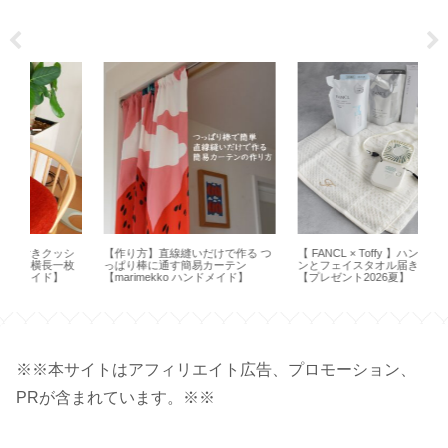
シ
【作り方】直線縫いだけで作る つ
【 FANCL × Toffy 】ハンディファ
【
一枚
っぱり棒に通す簡易カーテン
ンとフェイスタオル届きました
簡単
【marimekko ハンドメイド】
【プレゼント2026夏】
ピロ
※※本サイトはアフィリエイト広告、プロモーション、
PRが含まれています。※※