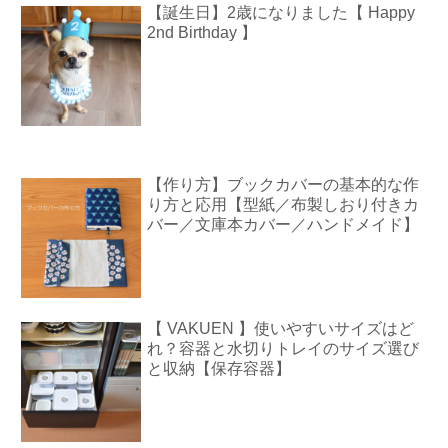
【誕生日】2歳になりました【 Happy
2nd Birthday 】
【作り方】ブックカバーの基本的な作
り方と応用【型紙／布製しおり付きカ
バー／文庫本カバー／ハンドメイド】
【 VAKUEN 】使いやすいサイズはど
れ？容器と水切りトレイのサイズ選び
と収納【保存容器】