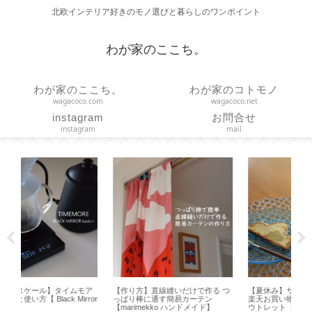
北欧インテリア好きのモノ選びと暮らしのワンポイント
わが家のここち。
わが家のここち。
わが家のコトモノ
wagacoco.com
wagacoco.net
instagram
お問合せ
instagram
mail
ア
【作り方】直線縫いだけで作る つ
【夏休み】サマーシュトーレンと
【 
ror
っぱり棒に通す簡易カーテン
楽天お買い物マラソンと scope ア
ト
【marimekko ハンドメイド】
ウトレット【2026年8月】
オ