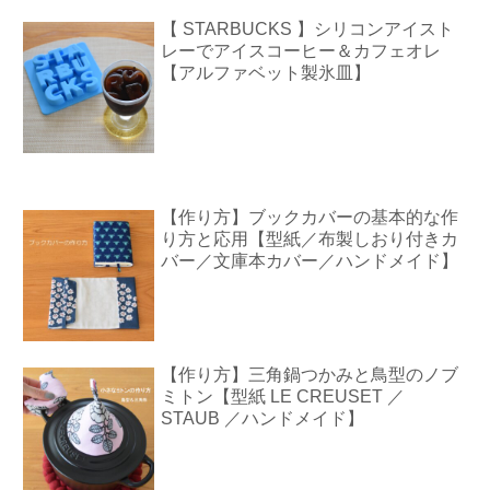
【 STARBUCKS 】シリコンアイスト
レーでアイスコーヒー＆カフェオレ
【アルファベット製氷皿】
【作り方】ブックカバーの基本的な作
り方と応用【型紙／布製しおり付きカ
バー／文庫本カバー／ハンドメイド】
【作り方】三角鍋つかみと鳥型のノブ
ミトン【型紙 LE CREUSET ／
STAUB ／ハンドメイド】