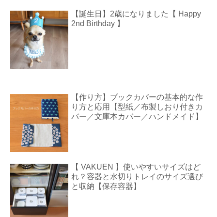
【誕生日】2歳になりました【 Happy
2nd Birthday 】
【作り方】ブックカバーの基本的な作
り方と応用【型紙／布製しおり付きカ
バー／文庫本カバー／ハンドメイド】
【 VAKUEN 】使いやすいサイズはど
れ？容器と水切りトレイのサイズ選び
と収納【保存容器】