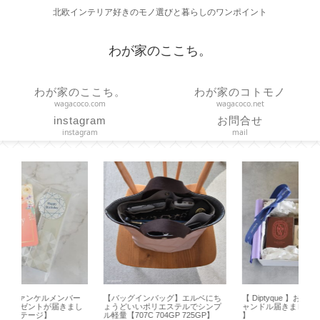
北欧インテリア好きのモノ選びと暮らしのワンポイント
わが家のここち。
わが家のここち。
わが家のコトモノ
wagacoco.com
wagacoco.net
instagram
お問合せ
instagram
mail
ー
【バッグインバッグ】エルベにち
【 Diptyque 】お誕生日限定特典キ
【
し
ょうどいいポリエステルでシンプ
ャンドル届きました【 Figuier 70ｇ
な
ル軽量【707C 704GP 725GP】
】
り