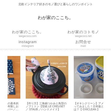
北欧インテリア好きのモノ選びと暮らしのワンポイント
わが家のここち。
わが家のここち。
わが家のコトモノ
wagacoco.com
wagacoco.net
instagram
お問合せ
instagram
mail
的
【作り方】三角鍋つかみと鳥型の
【オキシクリーン】アメリカ版使
【 
お
ノブミトン【型紙 LE CREUSET
ってみました！日本版との違い
ト
ハ
／ STAUB ／ハンドメイド】
は？【 OXICLEAN 】
オ