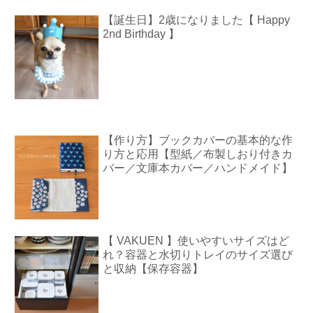
【誕生日】2歳になりました【 Happy
2nd Birthday 】
【作り方】ブックカバーの基本的な作
り方と応用【型紙／布製しおり付きカ
バー／文庫本カバー／ハンドメイド】
【 VAKUEN 】使いやすいサイズはど
れ？容器と水切りトレイのサイズ選び
と収納【保存容器】