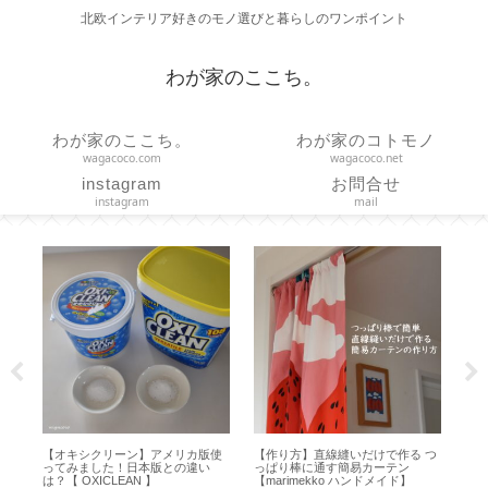
北欧インテリア好きのモノ選びと暮らしのワンポイント
わが家のここち。
わが家のここち。
わが家のコトモノ
wagacoco.com
wagacoco.net
instagram
お問合せ
instagram
mail
 つ
【作り方】ブックカバーの基本的
【 Toffy 】ハンディファン新調！
【 
な作り方と応用【型紙／布製しお
どれがいい？機能の選び方と使い
ン
り付きカバー／文庫本カバー／ハ
方【ひんやり3Wayファン】
【プ