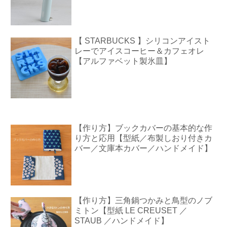
【 STARBUCKS 】シリコンアイスト
レーでアイスコーヒー＆カフェオレ
【アルファベット製氷皿】
【作り方】ブックカバーの基本的な作
り方と応用【型紙／布製しおり付きカ
バー／文庫本カバー／ハンドメイド】
【作り方】三角鍋つかみと鳥型のノブ
ミトン【型紙 LE CREUSET ／
STAUB ／ハンドメイド】