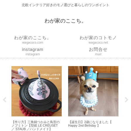
北欧インテリア好きのモノ選びと暮らしのワンポイント
わが家のここち。
わが家のここち。
わが家のコトモノ
wagacoco.com
wagacoco.net
instagram
お問合せ
instagram
mail
ラボ
【作り方】三角鍋つかみと鳥型の
【誕生日】2歳になりました【
【 
愛
ノブミトン【型紙 LE CREUSET
Happy 2nd Birthday 】
ど
】
／ STAUB ／ハンドメイド】
方【