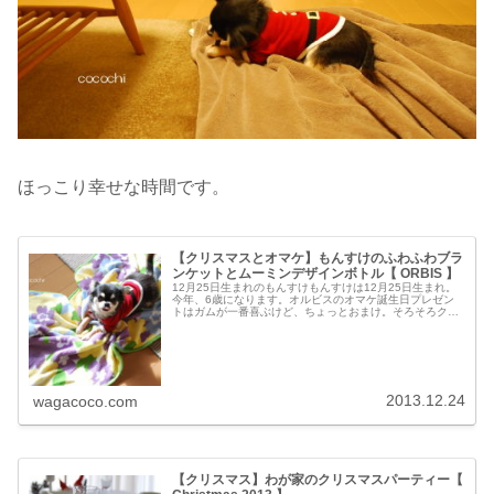
ほっこり幸せな時間です。
【クリスマスとオマケ】もんすけのふわふわブラ
ンケットとムーミンデザインボトル【 ORBIS 】
12月25日生まれのもんすけもんすけは12月25日生まれ。
今年、6歳になります。オルビスのオマケ誕生日プレゼン
トはガムが一番喜ぶけど、ちょっとおまけ。そろそろクレ
ンジングがなくなるので、買わないとなぁと思っていまし
た。ムーミンボトルのクレン...
2013.12.24
wagacoco.com
【クリスマス】わが家のクリスマスパーティー【