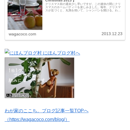
Christmas 2013 】
クリスマス前の週末少し早いですが、この連休の間にクリ
スマスのホームパティーを楽しみました。毎年、クリスマ
スが近づくと、丸鶏を焼いて、シャンパンを開ける。わが
家の忘年会です。クリスマス＆バースデーパーティー12月
25日はもんすけの誕生日。本当...
2013.12.23
wagacoco.com
わが家のここち。ブログ記事一覧TOPへ
（https://wagacoco.com/blog/）