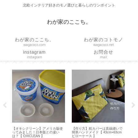
北欧インテリア好きのモノ選びと暮らしのワンポイント
わが家のここち。
わが家のここち。
わが家のコトモノ
wagacoco.com
wagacoco.net
instagram
お問合せ
instagram
mail
ズは
【オキシクリーン】アメリカ版使
【作り方】枕カバーは直線縫いで
【
イ
ってみました！日本版との違い
簡単ハンドメイド【 43cm×63cm
な
は？【 OXICLEAN 】
ピローケース 】
り